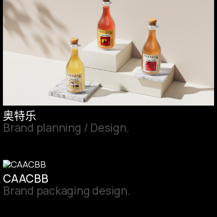
奥特乐
Brand planning / Design.
CAACBB
Brand packaging design.